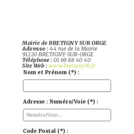
Mairie de BRETIGNY SUR ORGE
Adresse :
44 rue de la Mairie
91220 BRETIGNY-SUR-ORGE
Téléphone :
01 69 88 40 40
Site Web :
www.bretigny91.fr
Leave
Nom et Prénom (*) :
this
field
blank
Adresse : Numéro/Voie (*) :
Code Postal (*) :