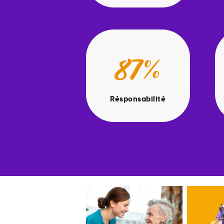
87%
Résponsabilité