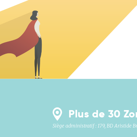
Plus de 30 Zo
Siège administratif : 179, BD Aristide