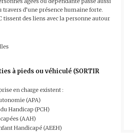
 personnes âgées ou dépendante passe aussi
au travers d’une présence humaine forte.
issent des liens avec la personne autour
lles
es à pieds ou véhiculé (SORTIR
rise en charge existent :
Autonomie (APA)
 du Handicap (PCH)
icapées (AAH)
Enfant Handicapé (AEEH)