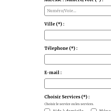
Ville (*) :
Télephone (*) :
E-mail :
Choisir Services (*) :
Choisir le service ou les services.
Aide à domicile
Ména