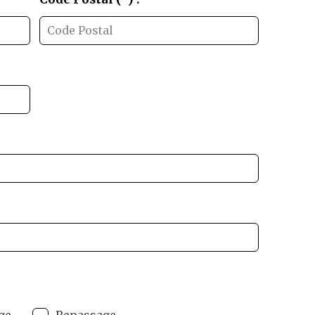
ge
Repassage