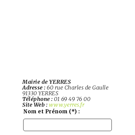
Mairie de YERRES
Adresse :
60 rue Charles de Gaulle
91330 YERRES
Téléphone :
01 69 49 76 00
Site Web :
www.yerres.fr
Leave
Nom et Prénom (*) :
this
field
blank