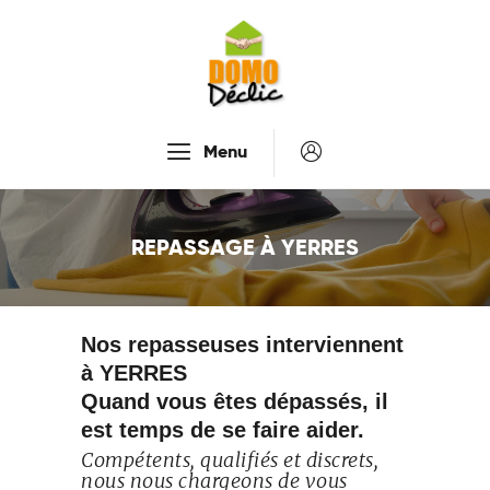
Accueil
Menu
Services
Tarifs
REPASSAGE À YERRES
Recrutement
À Propos De Nous
Contactez-Nous
Nos repasseuses interviennent
à YERRES
Quand vous êtes dépassés, il
est temps de se faire aider.
Compétents, qualifiés et discrets,
nous nous chargeons de vous