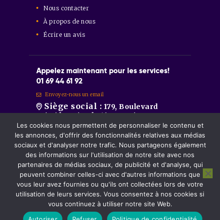
Nous contacter
À propos de nous
Écrire un avis
Appelez maintenant pour les services!
01 69 44 61 92
Envoyez-nous un email
Siège social :
179, Boulevard
Aristide Briand 91600 Savigny-sur-
Orge
Les cookies nous permettent de personnaliser le contenu et
Sainte-Geneviève-des-Bois :
86
les annonces, d'offrir des fonctionnalités relatives aux médias
Route de Longpont 91700 Sainte-
sociaux et d'analyser notre trafic. Nous partageons également
Geneviève-des-Bois.
des informations sur l'utilisation de notre site avec nos
Montgeron :
81, Avenue de la
partenaires de médias sociaux, de publicité et d'analyse, qui
République 91230 Montgeron.
peuvent combiner celles-ci avec d'autres informations que
vous leur avez fournies ou qu'ils ont collectées lors de votre
utilisation de leurs services. Vous consentez à nos cookies si
DOMODÉCLIC©
2026 Tous les droits sont
vous continuez à utiliser notre site Web.
réservés.
Mentions légales
et
politique de
confidentialité.
Autoriser
Refuser
Politique de confidentialité