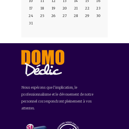
10
11
12
13
14
15
16
17
18
19
20
21
22
23
24
25
26
27
28
29
30
31
Nous espérons que l'implication, le
professionnalisme et le dévouement de notre
personnel correspondront pleinement à vos
attentes.