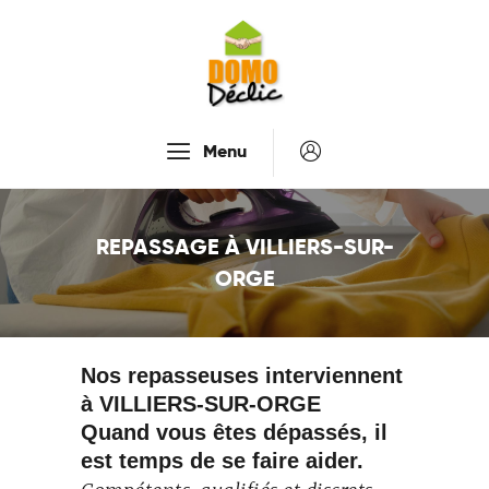
Accueil
Menu
Services
Tarifs
REPASSAGE À VILLIERS-SUR-
Recrutement
ORGE
À Propos De Nous
Contactez-Nous
Nos repasseuses interviennent
à VILLIERS-SUR-ORGE
Quand vous êtes dépassés, il
est temps de se faire aider.