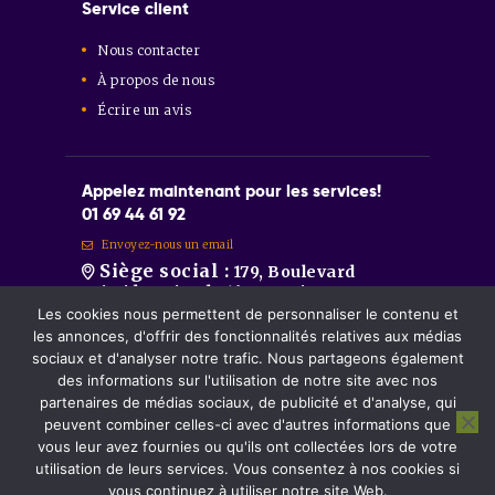
Service client
Nous contacter
À propos de nous
Écrire un avis
Appelez maintenant pour les services!
01 69 44 61 92
Envoyez-nous un email
Siège social :
179, Boulevard
Aristide Briand 91600 Savigny-sur-
Orge
Les cookies nous permettent de personnaliser le contenu et
Sainte-Geneviève-des-Bois :
86
les annonces, d'offrir des fonctionnalités relatives aux médias
Route de Longpont 91700 Sainte-
sociaux et d'analyser notre trafic. Nous partageons également
Geneviève-des-Bois.
des informations sur l'utilisation de notre site avec nos
Montgeron :
81, Avenue de la
partenaires de médias sociaux, de publicité et d'analyse, qui
République 91230 Montgeron.
peuvent combiner celles-ci avec d'autres informations que
vous leur avez fournies ou qu'ils ont collectées lors de votre
utilisation de leurs services. Vous consentez à nos cookies si
DOMODÉCLIC©
2026 Tous les droits sont
vous continuez à utiliser notre site Web.