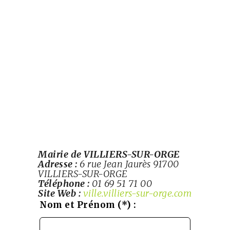
Mairie de VILLIERS-SUR-ORGE
Adresse :
6 rue Jean Jaurès 91700
VILLIERS-SUR-ORGE
Téléphone :
01 69 51 71 00
Site Web :
ville.villiers-sur-orge.com
Leave
Nom et Prénom (*) :
this
field