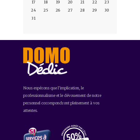
17
18
19
20
21
22
23
24
25
26
27
28
29
30
31
Nous espérons que l'implication, le
professionnalisme et le dévouement de notre
personnel correspondront pleinement à vos
attentes.