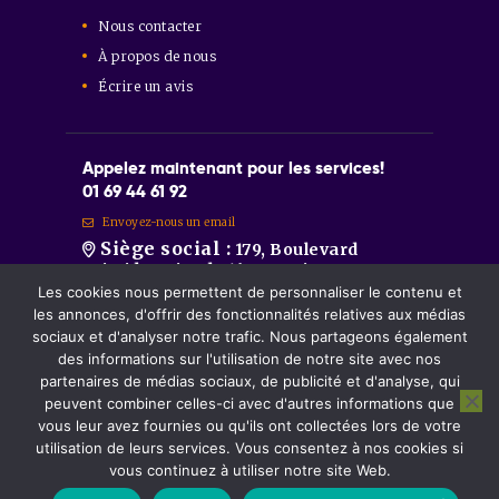
Nous contacter
À propos de nous
Écrire un avis
Appelez maintenant pour les services!
01 69 44 61 92
Envoyez-nous un email
Siège social :
179, Boulevard
Aristide Briand 91600 Savigny-sur-
Orge
Les cookies nous permettent de personnaliser le contenu et
Sainte-Geneviève-des-Bois :
86
les annonces, d'offrir des fonctionnalités relatives aux médias
Route de Longpont 91700 Sainte-
sociaux et d'analyser notre trafic. Nous partageons également
Geneviève-des-Bois.
des informations sur l'utilisation de notre site avec nos
Montgeron :
81, Avenue de la
partenaires de médias sociaux, de publicité et d'analyse, qui
République 91230 Montgeron.
peuvent combiner celles-ci avec d'autres informations que
vous leur avez fournies ou qu'ils ont collectées lors de votre
utilisation de leurs services. Vous consentez à nos cookies si
DOMODÉCLIC©
2026 Tous les droits sont
vous continuez à utiliser notre site Web.
réservés.
Mentions légales
et
politique de