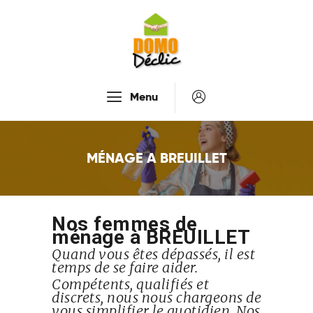
Accueil
Menu
Services
Tarifs
MÉNAGE A BREUILLET
Recrutement
À Propos De Nous
Contactez-Nous
Nos femmes de
ménage à BREUILLET
Quand vous êtes dépassés, il est
temps de se faire aider.
Compétents, qualifiés et
discrets, nous nous chargeons de
vous simplifier le quotidien. Nos