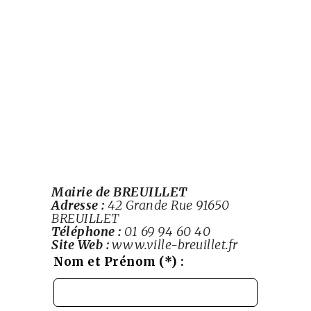
Mairie de BREUILLET
Adresse :
42 Grande Rue 91650
BREUILLET
Téléphone :
01 69 94 60 40
Site Web :
www.ville-breuillet.fr
Leave
Nom et Prénom (*) :
this
field
blank