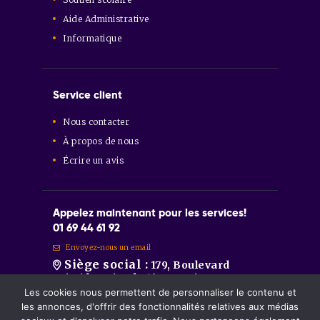
Aide Administrative
Informatique
Service client
Nous contacter
À propos de nous
Écrire un avis
Appelez maintenant pour les services!
01 69 44 61 92
Envoyez-nous un email
Siège social :
179, Boulevard
Aristide Briand 91600 Savigny-sur-
Orge
Les cookies nous permettent de personnaliser le contenu et
Sainte-Geneviève-des-Bois :
86
les annonces, d'offrir des fonctionnalités relatives aux médias
Route de Longpont 91700 Sainte-