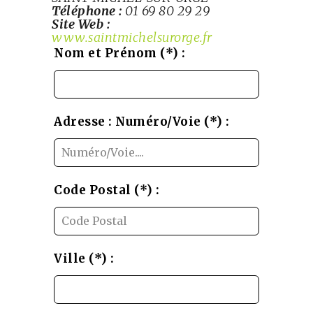
Téléphone :
01 69 80 29 29
Site Web :
www.saintmichelsurorge.fr
Leave
Nom et Prénom (*) :
this
field
blank
Adresse : Numéro/Voie (*) :
Code Postal (*) :
Ville (*) :