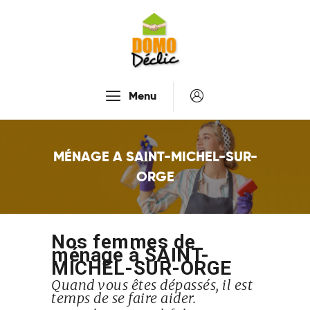
Accueil
Menu
Services
Tarifs
MÉNAGE A SAINT-MICHEL-SUR-
Recrutement
ORGE
À Propos De Nous
Contactez-Nous
Nos femmes de
ménage à SAINT-
MICHEL-SUR-ORGE
Quand vous êtes dépassés, il est
temps de se faire aider.