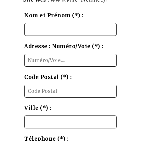
Leave
Nom et Prénom (*) :
this
field
blank
Adresse : Numéro/Voie (*) :
Code Postal (*) :
Ville (*) :
Télephone (*) :