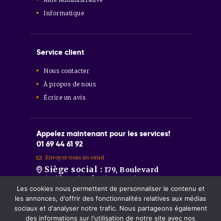
Informatique
Service client
Nous contacter
À propos de nous
Écrire un avis
Appelez maintenant pour les services!
01 69 44 61 92
Envoyez-nous un email
Siège social :
179, Boulevard
Aristide Briand 91600 Savigny-sur-
Orge
Les cookies nous permettent de personnaliser le contenu et
Sainte-Geneviève-des-Bois :
86
les annonces, d'offrir des fonctionnalités relatives aux médias
Route de Longpont 91700 Sainte-
sociaux et d'analyser notre trafic. Nous partageons également
Geneviève-des-Bois.
des informations sur l'utilisation de notre site avec nos