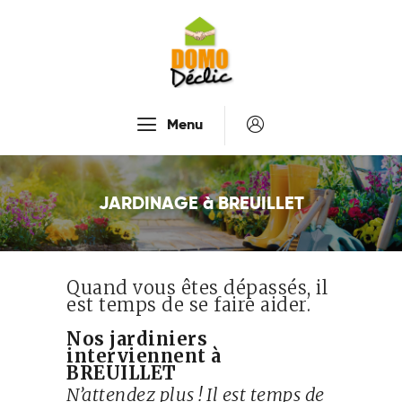
Accueil
Menu
Services
Tarifs
JARDINAGE à BREUILLET
Recrutement
À Propos De Nous
Contactez-Nous
Quand vous êtes dépassés, il
est temps de se faire aider.
Nos jardiniers
interviennent à
BREUILLET
N’attendez plus ! Il est temps de