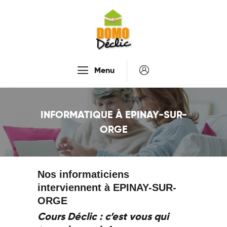
Accueil
Menu
Services
Tarifs
INFORMATIQUE À EPINAY-SUR-
Recrutement
ORGE
À Propos De Nous
Contactez-Nous
Nos informaticiens
interviennent à EPINAY-SUR-
ORGE
Cours Déclic : c’est vous qui