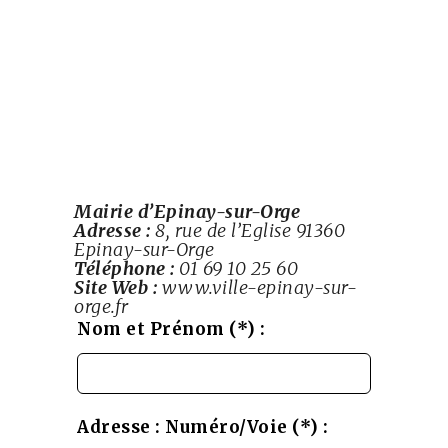
Mairie d’Epinay-sur-Orge
Adresse :
8, rue de l’Eglise
91360
Epinay-sur-Orge
Téléphone :
01 69 10 25 60
Site Web :
www.ville-epinay-sur-
orge.fr
Leave
Nom et Prénom (*) :
this
field
blank
Adresse : Numéro/Voie (*) :