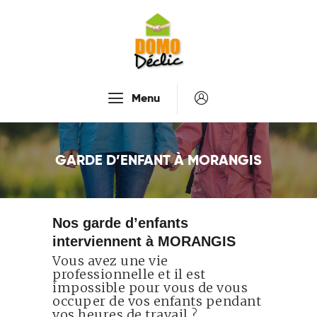
Accueil
Menu
Services
Tarifs
GARDE D’ENFANT À MORANGIS
Recrutement
À Propos De Nous
Contactez-Nous
Nos garde d’enfants
interviennent à MORANGIS
Vous avez une vie
professionnelle et il est
impossible pour vous de vous
occuper de vos enfants pendant
vos heures de travail ?