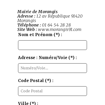
Mairie de Morangis
Adresse :
12 av République
91420
Morangis
Téléphone :
01 64 54 28 28
Site Web :
www.morangis91.com
Leave
Nom et Prénom (*) :
this
field
blank
Adresse : Numéro/Voie (*) :
Code Postal (*) :
Ville (*) :