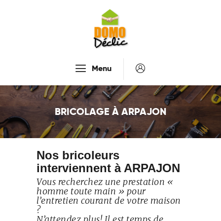
Accueil
Menu
Services
Tarifs
BRICOLAGE À ARPAJON
Recrutement
À Propos De Nous
Contactez-Nous
Nos bricoleurs
interviennent à ARPAJON
Vous recherchez une prestation «
homme toute main » pour
l’entretien courant de votre maison
?
N’attendez plus! Il est temps de