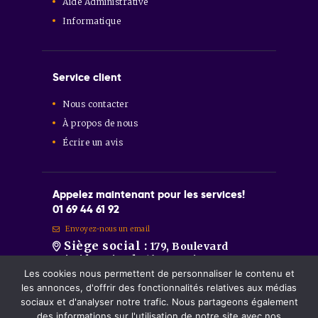
Aide Administrative
Informatique
Service client
Nous contacter
À propos de nous
Écrire un avis
Appelez maintenant pour les services!
01 69 44 61 92
Envoyez-nous un email
Siège social :
179, Boulevard
Aristide Briand 91600 Savigny-sur-
Orge
Les cookies nous permettent de personnaliser le contenu et
Sainte-Geneviève-des-Bois :
86
les annonces, d'offrir des fonctionnalités relatives aux médias
Route de Longpont 91700 Sainte-
sociaux et d'analyser notre trafic. Nous partageons également
Geneviève-des-Bois.
des informations sur l'utilisation de notre site avec nos