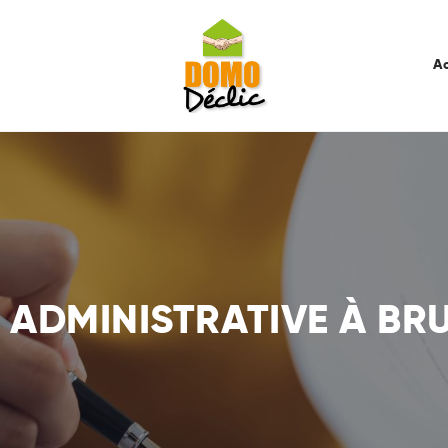
Accueil
Services
Ac
Tarifs
Recrutement
À Propos De Nous
Contactez-Nous
 ADMINISTRATIVE À B