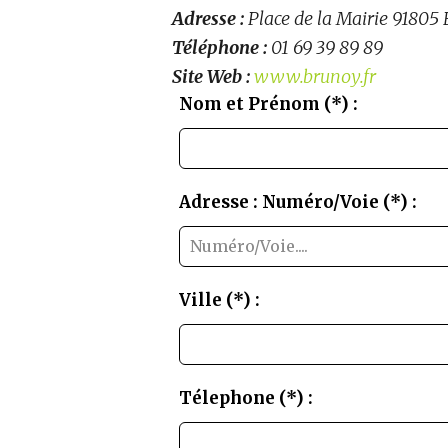
Adresse :
Place de la Mairie 9180
Téléphone :
01 69 39 89 89
Site Web :
www.brunoy.fr
Nom et Prénom (*) :
Leave
this
field
blank
Adresse : Numéro/Voie (*) :
Ville (*) :
Télephone (*) :