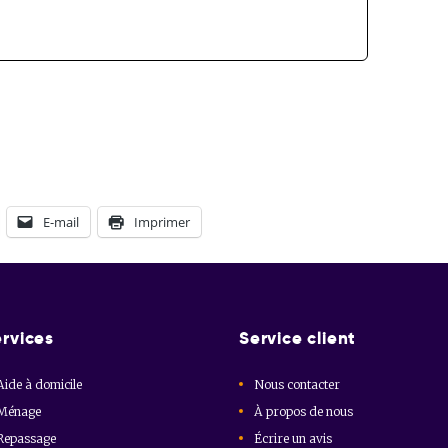
E-mail
Imprimer
rvices
Service client
Aide à domicile
Nous contacter
Ménage
À propos de nous
Repassage
Écrire un avis