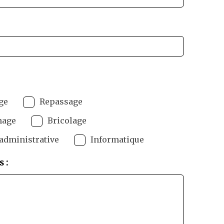
ge
Repassage
nage
Bricolage
administrative
Informatique
 :