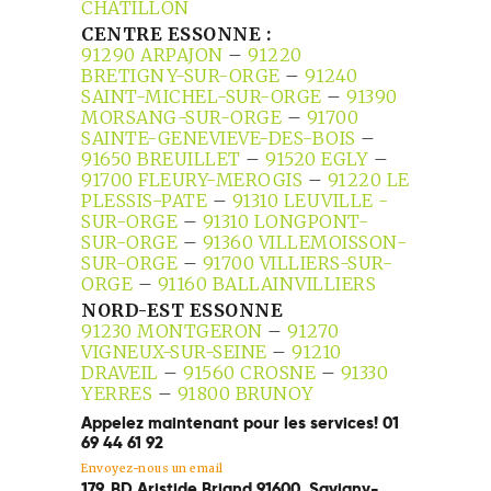
CHATILLON
CENTRE ESSONNE :
91290 ARPAJON
–
91220
BRETIGNY-SUR-ORGE
–
91240
SAINT-MICHEL-SUR-ORGE
–
91390
MORSANG-SUR-ORGE
–
91700
SAINTE-GENEVIEVE-DES-BOIS
–
91650 BREUILLET
–
91520 EGLY
–
91700 FLEURY-MEROGIS
–
91220 LE
PLESSIS-PATE
–
91310 LEUVILLE -
SUR-ORGE
–
91310 LONGPONT-
SUR-ORGE
–
91360 VILLEMOISSON-
SUR-ORGE
–
91700 VILLIERS-SUR-
ORGE
–
91160 BALLAINVILLIERS
NORD-EST ESSONNE
91230 MONTGERON
–
91270
VIGNEUX-SUR-SEINE
–
91210
DRAVEIL
–
91560 CROSNE
–
91330
YERRES
–
91800 BRUNOY
Appelez maintenant pour les services! 01
69 44 61 92
Envoyez-nous un email
179, BD Aristide Briand 91600, Savigny-