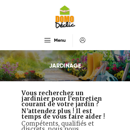
Accueil
Menu
Services
Tarifs
JARDINAGE
Recrutement
À Propos De Nous
Contactez-Nous
Vous recherchez un
jardinier pour l’entretien
courant de votre jardin ?
N’attendez plus ! Il est
temps de vous faire aider !
Compétents, qualifiés et
discrets, nous nous