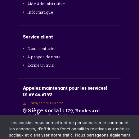
Aide Administrative
Informatique
Service client
Nous contacter
À propos de nous
Écrire un avis
Appelez maintenant pour les services!
01 69 44 61 92
Envoyez-nous un email
Siège social :
179, Boulevard
Aristide Briand 91600 Savigny-sur-
Orge
Les cookies nous permettent de personnaliser le contenu et
Sainte-Geneviève-des-Bois :
86
les annonces, d'offrir des fonctionnalités relatives aux médias
Route de Longpont 91700 Sainte-
sociaux et d'analyser notre trafic. Nous partageons également