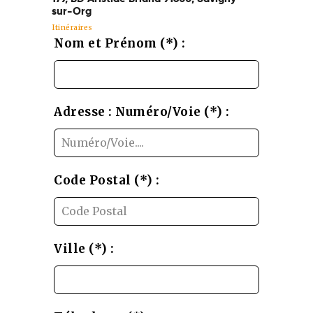
sur-Org
Itinéraires
Leave
Nom et Prénom (*) :
this
field
blank
Adresse : Numéro/Voie (*) :
Code Postal (*) :
Ville (*) :