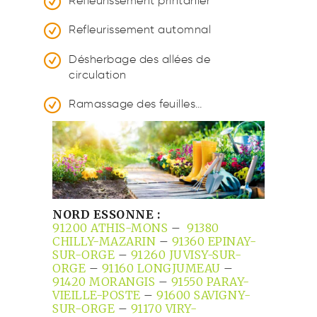
Refleurissement printanier
Refleurissement automnal
Désherbage des allées de
circulation
Ramassage des feuilles…
NORD ESSONNE :
91200 ATHIS-MONS
–
91380
CHILLY-MAZARIN
–
91360 EPINAY-
SUR-ORGE
–
91260 JUVISY-SUR-
ORGE
–
91160 LONGJUMEAU
–
91420 MORANGIS
–
91550 PARAY-
VIEILLE-POSTE
–
91600 SAVIGNY-
SUR-ORGE
–
91170 VIRY-